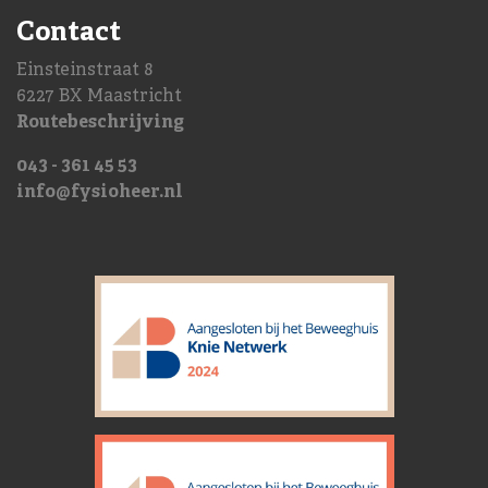
Contact
Einsteinstraat 8
6227 BX Maastricht
Routebeschrijving
043 - 361 45 53
info@fysioheer.nl